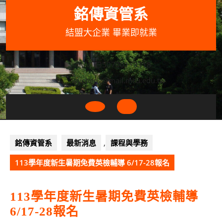
Skip
銘傳資管系
to
content
結盟大企業 畢業即就業
033507001+3318
wycheng@mail.mcu.edu.tw
Open
Button
銘傳資管系
最新消息
,
課程與學務
113學年度新生暑期免費英檢輔導 6/17-28報名
113學年度新生暑期免費英檢輔導
6/17-28報名