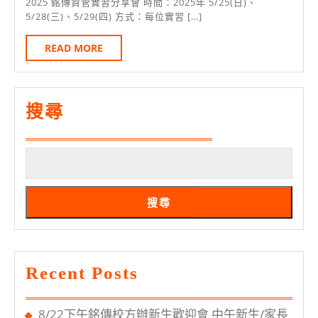
月
管
2025 銘傳資管實習分享會 時間：2025年 5/25(日)、
23
5/28(三)、5/29(四) 方式：每位實習 […]
實
日
習
READ
READ MORE
MORE
分
享
會
搜尋
～
看
見
生
搜尋
命
成
長
Recent Posts
的
亮
8/22下午銘傳校方辦新生歡迎會 中午新生/家長