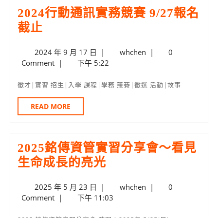
到
2024行動通訊實務競賽 9/27報名
銘
2024
截止
傳
行
暑
2024
whchen
2024 年 9 月 17 日
|
whchen
|
0
動
修
年
Comment
|
下午 5:22
通
9
注
訊
月
徵才|實習 招生|入學 課程|學務 競賽|徵選 活動|故事
意
17
實
事
日
READ
READ MORE
務
MORE
項
競
賽
2025銘傳資管實習分享會～看見
9/27
2025
生命成長的亮光
報
銘
名
2025
whchen
2025 年 5 月 23 日
|
whchen
|
0
傳
年
Comment
|
下午 11:03
截
資
5
止