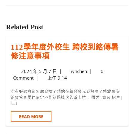
覽
Previous
Next
post:
post:
Related Post
112學年度外校生 跨校到銘傳暑
112
修注意事項
學
2024
whchen
2024 年 5 月 7 日
|
whchen
|
0
年
年
Comment
|
上午 9:14
度
5
外
月
空有好歌喉卻無處發揮？想站在舞台發光發熱嗎？熱愛表演
7
的資管同學們肯定不能錯過這次的系卡拉！ 徵才|實習 招生|
校
[…]
日
生
READ
READ MORE
跨
MORE
校