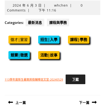
2024
2024 年 6 月 3 日
|
whchen
|
0
年
Comments
|
下午 11:16
6
月
Categories:
最新消息
課程與學務
3
日
徵才|實習
招生|入學
課程|學務
競賽|徵選
活動|故事
下載
113學年度新生暑期英檢輔導班文宣-20240529
文
章
導
上一篇
下一篇