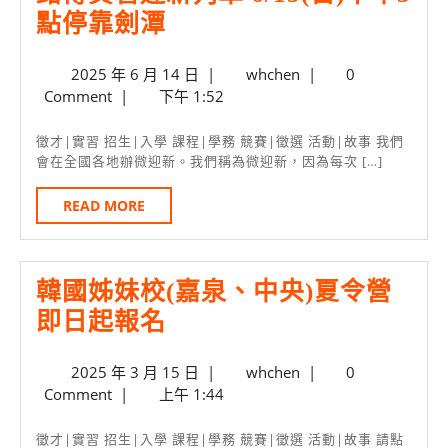
公
銘
點停靠劍潭
布
傳
26
2025
whchen
2025 年 6 月 14 日
|
whchen
|
0
資
年
Comment
|
下午 1:52
日
管
6
加
迎
月
徵才|實習 招生|入學 課程|學務 競賽|徵選 活動|故事 我們
14
退
會在全國各地辦微迎新。我們稱為微迎新，因為每次 […]
新
日
選
列
READ
READ MORE
截
MORE
車
止
6/15(日)
韓國姊妹校(嘉泉、中央)夏令營
下
韓
即日起報名
午
國
3
2025
whchen
2025 年 3 月 15 日
|
whchen
|
0
姊
點
年
Comment
|
上午 1:44
妹
停
3
校
月
靠
徵才|實習 招生|入學 課程|學務 競賽|徵選 活動|故事 請點