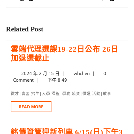
覽
Previous
Next
post:
post:
Related Post
雲端代理選課19-22日公布 26日
雲
加退選截止
端
2024
whchen
2024 年 2 月 15 日
|
whchen
|
0
代
年
Comment
|
下午 8:49
理
2
選
月
徵才|實習 招生|入學 課程|學務 競賽|徵選 活動|故事
15
課
日
READ
READ MORE
19-
MORE
22
日
銘傳資管迎新列車 6/15(日)下午3