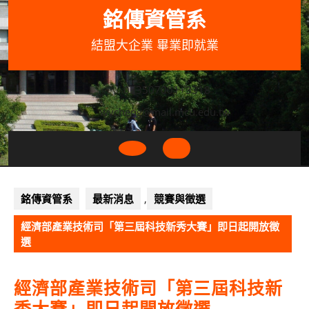
Skip
銘傳資管系
to
content
結盟大企業 畢業即就業
033507001+3318
wycheng@mail.mcu.edu.tw
Open
Button
銘傳資管系
最新消息
,
競賽與徵選
經濟部產業技術司「第三屆科技新秀大賽」即日起開放徵
選
經濟部產業技術司「第三屆科技新