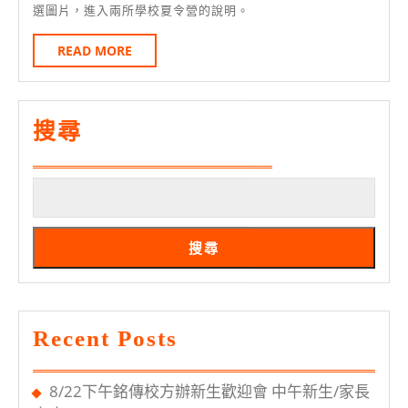
15
選圖片，進入兩所學校夏令營的說明。
(嘉
劍
日
泉、
潭
READ
READ MORE
MORE
中
央)
夏
搜尋
令
營
即
日
搜尋
起
報
名
Recent Posts
8/22下午銘傳校方辦新生歡迎會 中午新生/家長