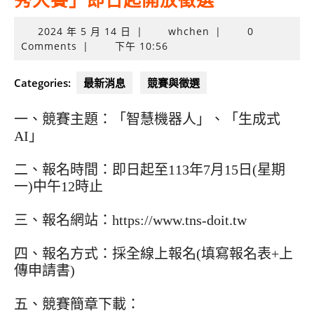
秀大賽」即日起開放徵選
2024
2024 年 5 月 14 日
|
whchen
|
0
年
Comments
|
下午 10:56
5
月
Categories:
最新消息
競賽與徵選
14
日
一、競賽主題：「智慧機器人」、「生成式
AI」
二、報名時間：即日起至113年7月15日(星期
一)中午12時止
三、報名網站：https://www.tns-doit.tw
四、報名方式：採全線上報名(填寫報名表+上
傳申請書)
五、競賽簡章下載：