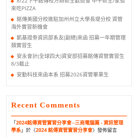
8/22下午銘傳校方辦新生歡迎會 中午新生/家長
請
來吃PIZZA
說
銘傳美國分校進駐加州州立大學長堤分校 資管
明
海外實習新機會
會
凱基證劵資訊部系友(副總)來函 招募一年期管理
類實習生
安永會計(全球四大)資安部招募銘傳資管實習生
8/3截止
安勤科技來函本系 招募2026資管畢業生
Recent Comments
「
2024銘傳資管實習分享會─三商電腦篇 - 資訊管理
學系
」於〈
2024 銘傳資管實習分享會
〉發佈留言