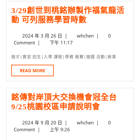
請
3/29創世到桃銘辦製作福氣龍活
注
3/29
動 可列服務學習時數
意
創
事
2024
whchen
2024 年 3 月 26 日
|
whchen
|
0
世
年
Comment
|
下午 11:17
項
到
3
月
桃
徵才|實習 招生|入學 課程|學務 競賽|徵選 活動|故事
26
銘
日
READ
READ MORE
辦
MORE
製
作
銘傳對岸頂大交換機會冠全台
福
銘
9/25桃園校區申請說明會
氣
傳
龍
2024
whchen
2024 年 9 月 20 日
|
whchen
|
0
對
年
Comment
|
上午 9:26
活
岸
9