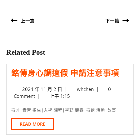
文
章
導
上一篇
下一篇
覽
Previous
Next
post:
post:
Related Post
銘
銘傳身心調適假 申請注意事項
傳
2024
whchen
2024 年 11 月 2 日
|
whchen
|
0
身
年
Comment
|
上午 1:15
心
11
月
調
徵才|實習 招生|入學 課程|學務 競賽|徵選 活動|故事
2
適
日
READ
READ MORE
假
MORE
申