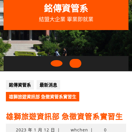
Skip
銘傳資管系
to
content
結盟大企業 畢業即就業
033507001+3318
wycheng@mail.mcu.edu.tw
Open
Button
銘傳資管系
最新消息
雄獅旅遊資訊部 急徵資管系實習生
雄獅旅遊資訊部 急徵資管系實習生
2023
2023 年 1 月 12 日
|
whchen
|
0