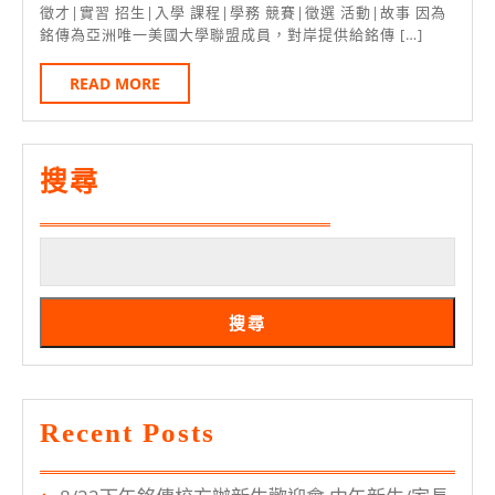
動
月
頂
徵才|實習 招生|入學 課程|學務 競賽|徵選 活動|故事 因為
20
可
銘傳為亞洲唯一美國大學聯盟成員，對岸提供給銘傳 […]
大
日
列
交
READ
READ MORE
服
MORE
換
務
機
學
會
搜尋
習
冠
時
全
數
台
9/25
搜尋
桃
園
校
Recent Posts
區
申