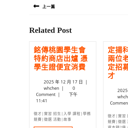
章
上一篇
導
Previous
覽
post:
Related Post
銘傳桃園學生會
定揚
特約商店出爐 憑
兩位老
銘
學生證便宜消費
定招募.
傳
定
才
2025
2025 年 12 月 17 日
|
桃
揚
whchen
年
whchen
|
0
2025
園
科
12
Comment
|
下午
whch
月
學
技
11:41
Commen
17
生
與
日
徵才|實習 招生|入學 課程|學務
徵才|實習 招生|入學 課程|學務
會
本
競賽|徵選 活動|故事
競賽|徵選
特
系
資本額2億