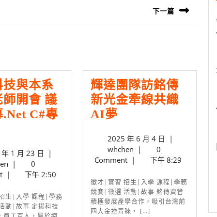
下一篇
Next
post:
科技與本系
輝達團隊訪銘傳
師開會 議
新光金牽線共織
輝
net C#專
AI夢
達
2025
2025 年 6 月 4 日
|
團
whchen
年
whchen
|
0
2025
 年 1 月 23 日
|
隊
6
Comment
|
下午 8:29
whchen
年
en
|
0
訪
月
1
t
|
下午 2:50
4
徵才|實習 招生|入學 課程|學務
月
銘
日
競賽|徵選 活動|故事 銘傳資管
23
傳
積極發展產學合作，吸引台灣前
日
 活動|故事 定揚科技
四大金控青睞， […]
新
，員工百人，屬於網