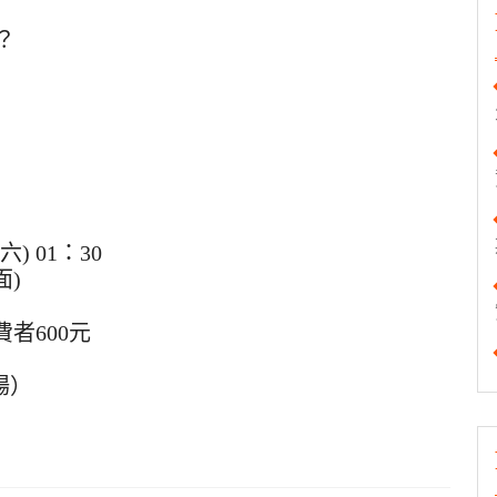
？
六) 01：30
面)
者600元
場）