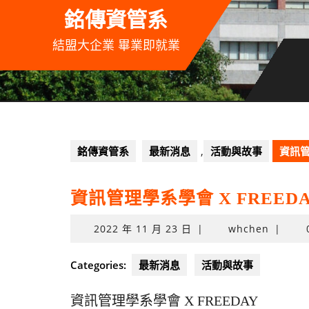
Skip
銘傳資管系
to
content
結盟大企業 畢業即就業
銘傳資管系
最新消息
,
活動與故事
資訊管
資訊管理學系學會 X FREED
2022
2022 年 11 月 23 日
|
whchen
|
年
11
Categories:
最新消息
活動與故事
月
23
資訊管理學系學會 X FREEDAY
日