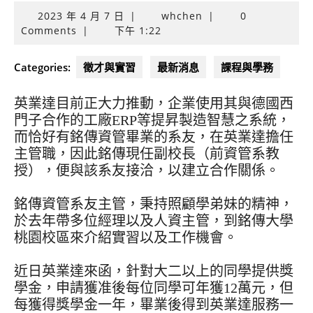
2023
2023 年 4 月 7 日
|
whchen
|
0
年
Comments
|
下午 1:22
4
月
Categories:
徵才與實習
最新消息
課程與學務
7
日
英業達目前正大力推動，企業使用其與德國西
門子合作的工廠ERP等提昇製造智慧之系統，
而恰好有銘傳資管畢業的系友，在英業達擔任
主管職，因此銘傳現任副校長（前資管系教
授），便與該系友接洽，以建立合作關係。
銘傳資管系友主管，秉持照顧學弟妹的精神，
於去年帶多位經理以及人資主管，到銘傳大學
桃園校區來介紹實習以及工作機會。
近日英業達來函，針對大二以上的同學提供獎
學金，申請獲准後每位同學可年獲12萬元，但
每獲得獎學金一年，畢業後得到英業達服務一