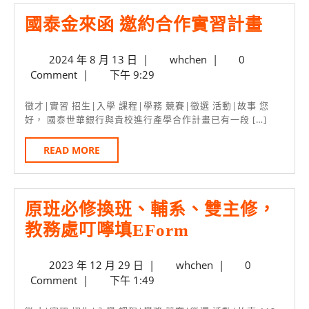
明
國
國泰金來函 邀約合作實習計畫
會
泰
(S516)、
2024
whchen
2024 年 8 月 13 日
|
whchen
|
0
金
10/18
年
Comment
|
下午 9:29
來
在
8
月
函
校
徵才|實習 招生|入學 課程|學務 競賽|徵選 活動|故事 您
13
好， 國泰世華銀行與貴校進行產學合作計畫已有一段 […]
邀
面
日
約
試
READ
READ MORE
MORE
合
作
原班必修換班、輔系、雙主修，
實
原
教務處叮嚀填eForm
習
班
計
2023
whchen
2023 年 12 月 29 日
|
whchen
|
0
必
畫
年
Comment
|
下午 1:49
修
12