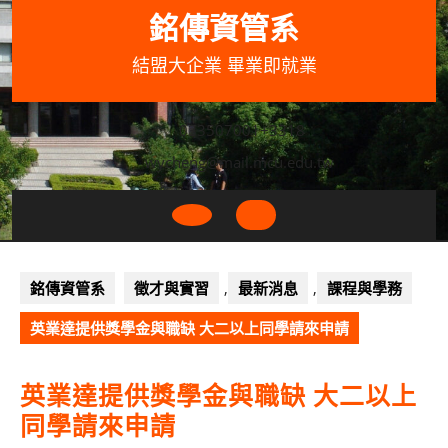
Skip
銘傳資管系
to
content
結盟大企業 畢業即就業
033507001+3318
wycheng@mail.mcu.edu.tw
Open
Button
銘傳資管系
徵才與實習
,
最新消息
,
課程與學務
英業達提供獎學金與職缺 大二以上同學請來申請
英業達提供獎學金與職缺 大二以上
同學請來申請