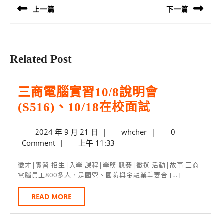
導
上一篇
下一篇
覽
Previous
Next
post:
post:
Related Post
三商電腦實習10/8說明會
三
(S516)、10/18在校面試
商
2024
whchen
2024 年 9 月 21 日
|
whchen
|
0
電
年
Comment
|
上午 11:33
腦
9
月
實
徵才|實習 招生|入學 課程|學務 競賽|徵選 活動|故事 三商
21
電腦員工800多人，是國營、國防與金融業重要合 […]
習
日
10/8
READ
READ MORE
MORE
說