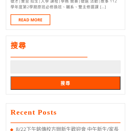
月
換
徵才|實習 招生|入學 課程|學務 競賽|徵選 活動|故事 112
29
學年度第2學期原班必修換班、輔系、雙主修選課 […]
班、
日
輔
READ
READ MORE
MORE
系、
雙
主
搜尋
修，
教
務
處
搜尋
叮
嚀
填
Recent Posts
EForm
8/22下午銘傳校方辦新生歡迎會 中午新生/家長