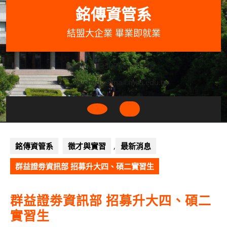
Skip
銘傳資管系
to
content
結盟大企業 畢業即就業
033507001+3318
wycheng@mail.mcu.edu.tw
Open
Button
銘傳資管系
徵才與實習
,
最新消息
群益證劵資訊部 招募升大四、碩二實習生
群益證劵資訊部 招募升大四、碩二
實習生