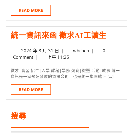
盃
管
日
創
所
READ
READ MORE
MORE
意
學
獎
長
統
統一資訊來函 徵求AI工讀生
報
領
一
名
軍
2024
whchen
2024 年 8 月 31 日
|
whchen
|
0
資
年
Comment
|
上午 11:25
訊
8
月
來
徵才|實習 招生|入學 課程|學務 競賽|徵選 活動|故事 統一
31
資訊是一家飛速發展的資訊公司，也是統一集團轄下 […]
函
日
徵
READ
READ MORE
MORE
求
AI
工
搜尋
讀