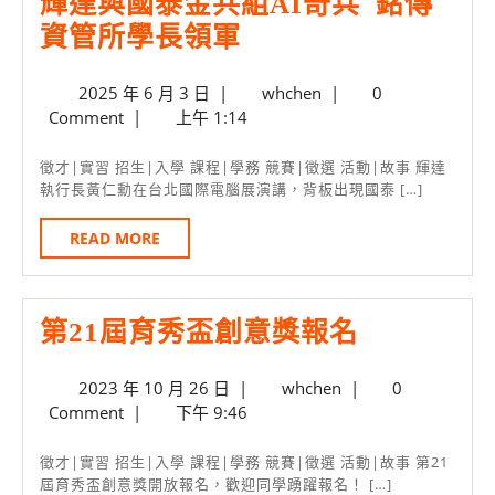
輝達與國泰金共組AI奇兵 銘傳
輝
資管所學長領軍
達
2025
whchen
2025 年 6 月 3 日
|
whchen
|
0
與
年
Comment
|
上午 1:14
國
6
月
泰
徵才|實習 招生|入學 課程|學務 競賽|徵選 活動|故事 輝達
3
執行長黃仁勳在台北國際電腦展演講，背板出現國泰 […]
金
日
共
READ
READ MORE
MORE
組
AI
第
第21屆育秀盃創意獎報名
奇
21
兵
2023
whchen
2023 年 10 月 26 日
|
whchen
|
0
屆
銘
年
Comment
|
下午 9:46
育
傳
10
月
秀
資
徵才|實習 招生|入學 課程|學務 競賽|徵選 活動|故事 第21
26
屆育秀盃創意獎開放報名，歡迎同學踴躍報名！ […]