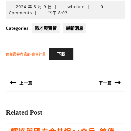
2024
2024 年 3 月 9 日
|
whchen
|
0
年
Comments
|
下午 8:03
3
月
Categories:
徵才與實習
最新消息
9
日
下載
群益證券資訊部-實習計畫
文
章
導
上一篇
下一篇
覽
Previous
Next
post:
post:
Related Post