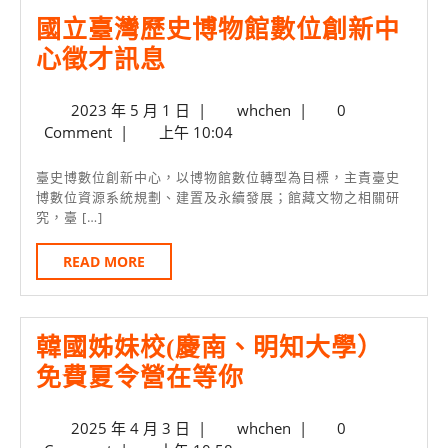
名
國立臺灣歷史博物館數位創新中
額
國
心徵才訊息
冠
立
全
2023
whchen
2023 年 5 月 1 日
|
whchen
|
0
臺
台
年
Comment
|
上午 10:04
灣
3/17
5
歷
月
中
臺史博數位創新中心，以博物館數位轉型為目標，主責臺史
1
博數位資源系統規劃、建置及永續發展；館藏文物之相關研
史
午
究，臺 […]
日
博
說
READ
READ MORE
物
明
MORE
館
會
數
韓國姊妹校(慶南、明知大學）
位
韓
免費夏令營在等你
創
國
新
2025
whchen
2025 年 4 月 3 日
|
whchen
|
0
姊