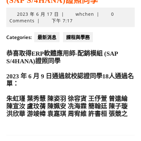
(SAP S/4HANA)證照同學
2023
2023 年 6 月 17 日
|
whchen
|
0
年
Comments
|
下午 7:17
6
月
Categories:
最新消息
課程與學務
17
日
恭喜取得ERP軟體應用師-配銷模組 (SAP
S/4HANA)證照同學
2023 年 6 月 9 日通過就校認證同學18人通過名
單：
朱虹瑾 葉秀慧 陳姿羽 徐容寊 王伃萱 曾遠綸
陳宣汝 盧玟蒨 陳姵安 冼海霖 簡翰廷 陳子璇
洪欣華 游竣幃 袁嘉琪 周宥維 許書桓 張競之
文
章