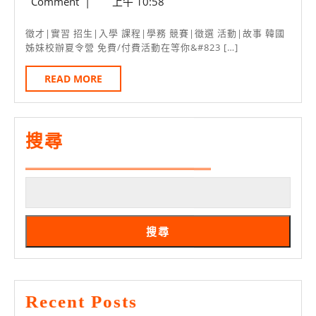
中
年
Comment
|
上午 10:58
妹
4
心
月
校
徵才|實習 招生|入學 課程|學務 競賽|徵選 活動|故事 韓國
徵
3
姊妹校辦夏令營 免費/付費活動在等你&#823 […]
(慶
才
日
南、
READ
READ MORE
訊
MORE
明
息
知
大
搜尋
學）
免
費
夏
搜尋
令
營
在
Recent Posts
等