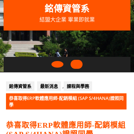
Skip
銘傳資管系
to
content
結盟大企業 畢業即就業
033507001+3318
wycheng@mail.mcu.edu.tw
Open
Button
銘傳資管系
最新消息
,
課程與學務
恭喜取得ERP軟體應用師-配銷模組 (SAP S/4HANA)證照同
學
恭喜取得ERP軟體應用師-配銷模組