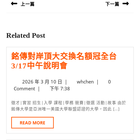
導
上一篇
下一篇
覽
Previous
Next
post:
post:
Related Post
銘傳對岸頂大交換名額冠全台
銘
3/17中午說明會
傳
2026
whchen
2026 年 3 月 10 日
|
whchen
|
0
對
年
Comment
|
下午 7:38
岸
3
月
頂
徵才|實習 招生|入學 課程|學務 競賽|徵選 活動|故事 由於
10
銘傳大學是亞洲唯一美國大學聯盟認證的大學，因此 […]
大
日
交
READ
READ MORE
MORE
換