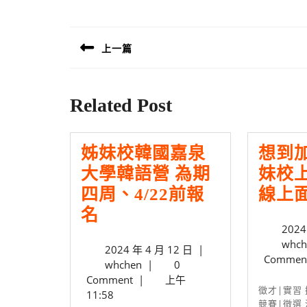
文
章
上一篇
導
Previous
覽
post:
Related Post
姊妹校韓國嘉泉
想到
大學韓語營 為期
妹校上
四周、4/22前報
線上
姊
名
2024
妹
whch
2024
2024 年 4 月 12 日
|
校
Commen
whchen
年
whchen
|
0
韓
4
Comment
|
上午
徵才|實習 招生|入學 課程|學務
國
月
11:58
競賽|徵選