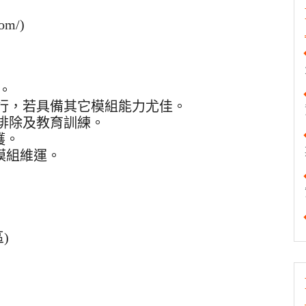
om/)
具。
與執行，若具備其它模組能力尤佳。
問題排除及教育訓練。
護。
模組維運。
)