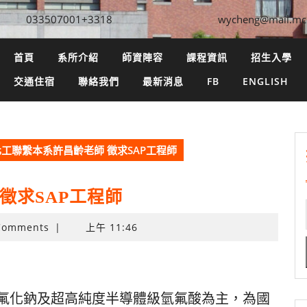
033507001+3318
wycheng@mail.mc
首頁
系所介紹
師資陣容
課程資訊
招生入學
交通住宿
聯絡我們
最新消息
FB
ENGLISH
工聯繫本系許昌齡老師 徵求SAP工程師
徵求SAP工程師
Comments
|
上午 11:46
級氟化鈉及超高純度半導體級氫氟酸為主，為國