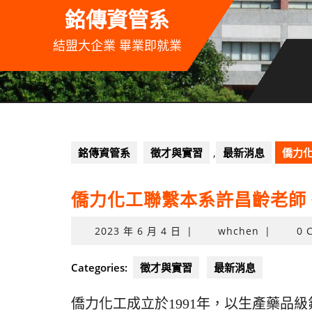
Skip
銘傳資管系
to
content
結盟大企業 畢業即就業
銘傳資管系
徵才與實習
,
最新消息
僑力化
僑力化工聯繫本系許昌齡老師 
2023
2023 年 6 月 4 日
|
whchen
|
0 
年
6
Categories:
徵才與實習
最新消息
月
4
僑力化工成立於1991年，以生產藥品
日