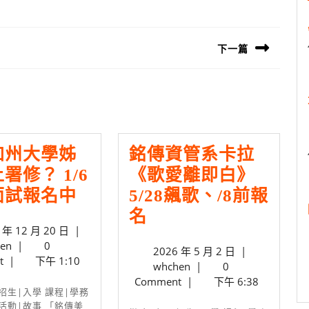
下一篇
Next
post:
加州大學姊
銘傳資管系卡拉
署修？ 1/6
《歌愛離即白》
想
面試報名中
5/28飆歌、/8前報
到
銘
名
2024
 年 12 月 20 日
|
加
傳
whchen
年
en
|
0
2026
2026 年 5 月 2 日
|
州
資
12
t
|
下午 1:10
whchen
年
whchen
|
0
月
大
管
5
Comment
|
下午 6:38
20
學
系
月
日
 活動|故事 「銘傳美