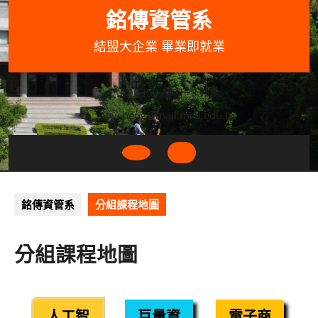
Skip
銘傳資管系
to
content
結盟大企業 畢業即就業
033507001+3318
wycheng@mail.mcu.edu.tw
Open
Button
銘傳資管系
分組課程地圖
分組課程地圖
人工智
巨量資
電子商