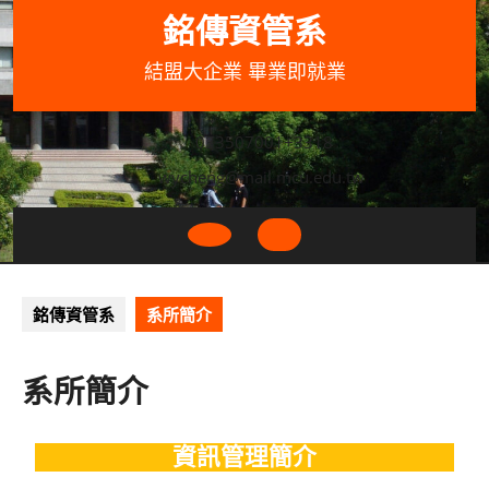
Skip
銘傳資管系
to
content
結盟大企業 畢業即就業
033507001+3318
wycheng@mail.mcu.edu.tw
Open
Button
銘傳資管系
系所簡介
系所簡介
資訊管理簡介