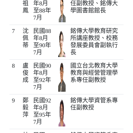
祖
年8月
任副教授、銘傳大
鳳
至88年
學圖書館館長
7月
7
沈
民國88
銘傳大學教育研究
佩
年8月
所講座教授、校務
蒂
至90年
發展委員會副執行
7月
長
8
盧
民國90
國立台北教育大學
俊
年8月
教育與經營管理學
成
至92年
系專任副教授
7月
9
鄭
民國92
銘傳大學資管系專
毅
年8月
任副教授
萍
至95年
7月