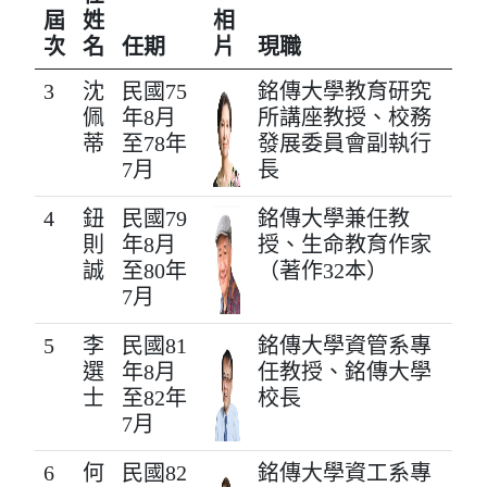
屆
姓
相
次
名
任期
片
現職
3
沈
民國75
銘傳大學教育研究
佩
年8月
所講座教授、校務
蒂
至78年
發展委員會副執行
7月
長
4
鈕
民國79
銘傳大學兼任教
則
年8月
授、生命教育作家
誠
至80年
（著作32本）
7月
5
李
民國81
銘傳大學資管系專
選
年8月
任教授、銘傳大學
士
至82年
校長
7月
6
何
民國82
銘傳大學資工系專