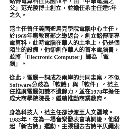
銘傳電算科在民國58年，由「中華電腦之
父」范光陵博士創立，並擔任系主任達5年
之久。
范主任曾任美國聖馬克學院電腦中心主任，
於1969年應教育部之邀返台，創立銘傳商專
電算科，此時電腦在華人的土地上，仍是個
陌生的設備，他卻創作華人的首本電腦書，
並將「Electronic Computer」譯為「電
腦」。
從此，電腦一詞成為兩岸的共同圭臬，不似
Software分歧為「軟體」與「軟件」。范主
任推廣電腦知識不遺餘力，並在1978年擔任
成大商學院院長，繼續推動商業教育。
身為科技人，范主任卻涉渡至人文疆域。
1983年，在為一場音樂發表會填詞後，他發
起「新古詩」運動，主張褪去古詩平仄繩索