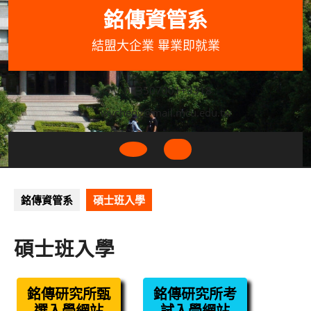
Skip
銘傳資管系
to
content
結盟大企業 畢業即就業
033507001+3318
wycheng@mail.mcu.edu.tw
Open
Button
銘傳資管系
碩士班入學
碩士班入學
銘傳研究所甄
銘傳研究所考