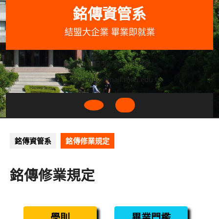
Skip
銘傳資管系
to
content
結盟大企業 畢業即就業
033507001+3318
wycheng@mail.mcu.edu.tw
Open
Button
銘傳資管系
銘傳修業規定
銘傳修業規定
學則
畢業門檻