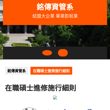
Skip
銘傳資管系
to
content
結盟大企業 畢業即就業
033507001+3318
wycheng@mail.mcu.edu.tw
Open
Button
銘傳資管系
在職碩士進修施行細則
在職碩士進修施行細則