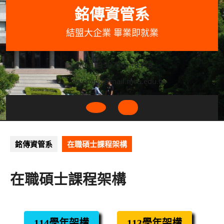
Skip
銘傳資管系
to
content
結盟大企業 畢業即就業
033507001+3318
wycheng@mail.mcu.edu.tw
Open
Button
銘傳資管系
在職碩士課程架構
在職碩士課程架構
114學年架構
113學年架構