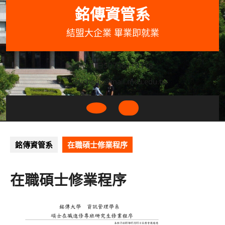
Skip
銘傳資管系
to
content
結盟大企業 畢業即就業
033507001+3318
wycheng@mail.mcu.edu.tw
Open
Button
銘傳資管系
在職碩士修業程序
在職碩士修業程序