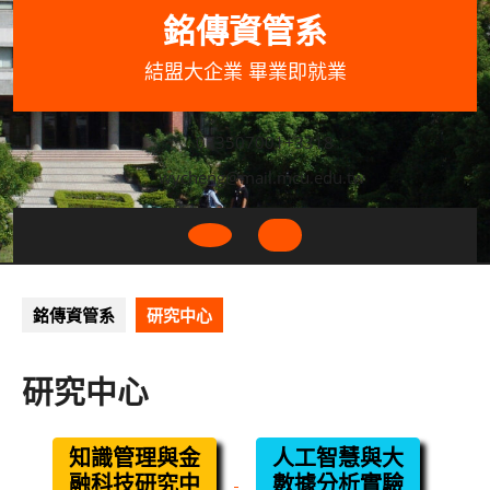
Skip
銘傳資管系
to
content
結盟大企業 畢業即就業
033507001+3318
wycheng@mail.mcu.edu.tw
Open
Button
銘傳資管系
研究中心
研究中心
知識管理與金
人工智慧與大
融科技研究中
數據分析實驗